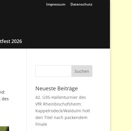
Impressum
Datenschutz
tfest 2026
Neueste Beiträge
nd:
42. Ü35-Hallenturnier des
 des
VfR Rheinbischofsheim:
Kappelrodeck/Waldulm holt
den Titel nach packendem
Finale