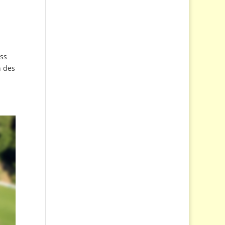
ss
n des